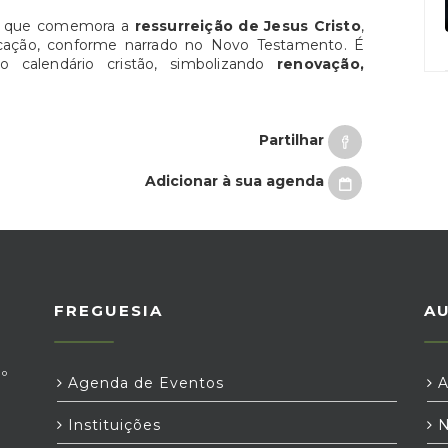
stã que comemora a
ressurreição de Jesus Cristo
,
ificação, conforme narrado no Novo Testamento. É
o calendário cristão, simbolizando
renovação,
Partilhar
Adicionar à sua agenda
FREGUESIA
A
º
Agenda de Eventos
A
Instituições
N