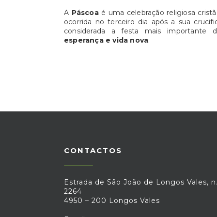
A
Páscoa
é uma celebração religiosa cri
ocorrida no terceiro dia após a sua cruc
considerada a festa mais importante d
esperança e vida nova
.
CONTACTOS
Estrada de São João de Longos Vales, n.
2264
4950 – 200 Longos Vales