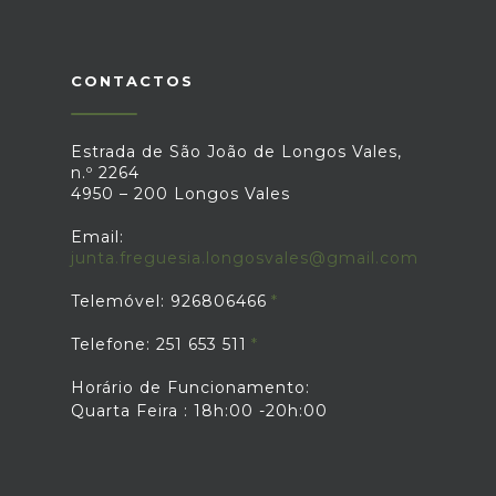
assim reforçar os laços com a
comunidade, valorizando as tradições e
criando momentos de partilha entre
gerações.Os eventos contaram com a
CONTACTOS
participação da população,
proporcionando um ambiente de
proximidade, cultura e alegria na
Estrada de São João de Longos Vales,
celebração da Páscoa.
n.º 2264
4950 – 200 Longos Vales
Email:
junta.freguesia.longosvales@gmail.com
Telemóvel: 926806466
Telefone: 251 653 511
Horário de Funcionamento:
Quarta Feira : 18h:00 -20h:00