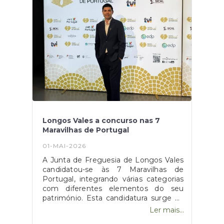
experiência com
comodidade.As inscrições e o respetivo
pagamento encontram-se a decorrer e
podem ser efetuados na Sede da
Junta de Freguesia de Longos Vales ou
junto de qualquer membro do
Executivo.A Junta de Freguesia
convida toda a população a participar
nesta iniciativa, que promete
proporcionar um dia repleto de
convívio, tradição e boas memórias.
Longos Vales a concurso nas 7
Maravilhas de Portugal
01-MAI-2026
A Junta de Freguesia de Longos Vales
candidatou-se às 7 Maravilhas de
Portugal, integrando várias categorias
com diferentes elementos do seu
património. Esta candidatura surge na
continuidade da estratégia de
Ler mais...
valorização e promoção do património