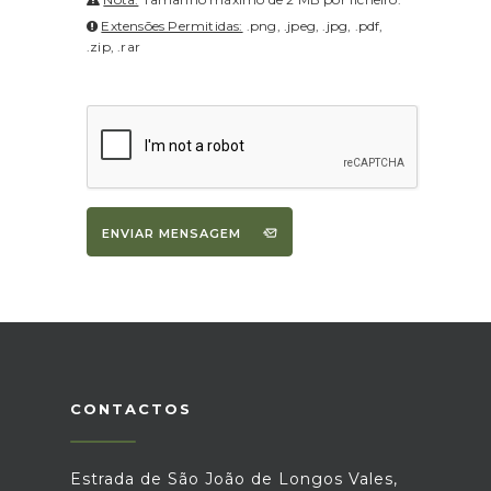
Extensões Permitidas:
.png, .jpeg, .jpg, .pdf,
.zip, .rar
ENVIAR MENSAGEM
CONTACTOS
Estrada de São João de Longos Vales,