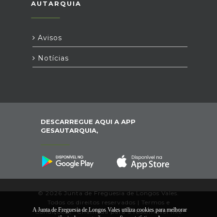
AUTARQUIA
Avisos
Notícias
DESCARREGUE AQUI A APP
GESAUTARQUIA,
© 2026 Junta de Freguesia de Longos Vales.
Todos os direitos reservados |
Termos e
A Junta de Freguesia de Longos Vales utiliza cookies para melhorar
Condições
|
*
Chamada para a rede/móvel fixa