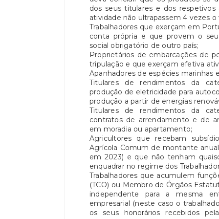
dos seus titulares e dos respetivo
atividade não ultrapassem 4 vezes o 
Trabalhadores que exerçam em Portug
conta própria e que provem o se
social obrigatório de outro país;
Proprietários de embarcações de pe
tripulação e que exerçam efetiva ati
Apanhadores de espécies marinhas e
Titulares de rendimentos da cat
produção de eletricidade para auto
produção a partir de energias renová
Titulares de rendimentos da cat
contratos de arrendamento e de ar
em moradia ou apartamento;
Agricultores que recebam subsídi
Agrícola Comum de montante anual in
em 2023) e que não tenham quaisqu
enquadrar no regime dos Trabalhado
Trabalhadores que acumulem funçõ
(TCO) ou Membro de Órgãos Estatutá
independente para a mesma en
empresarial (neste caso o trabalha
os seus honorários recebidos pela