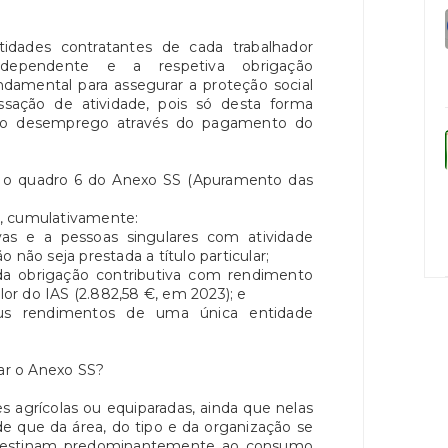
tidades contratantes de cada trabalhador
dependente e a respetiva obrigação
undamental para assegurar a proteção social
sação de atividade, pois só desta forma
 no desemprego através do pagamento do
o quadro 6 do Anexo SS (Apuramento das
, cumulativamente:
vas e a pessoas singulares com atividade
 não seja prestada a título particular;
a obrigação contributiva com rendimento
alor do IAS (2.882,58 €, em 2023); e
s rendimentos de uma única entidade
r o Anexo SS?
es agrícolas ou equiparadas, ainda que nelas
e que da área, do tipo e da organização se
 destinam predominantemente ao consumo