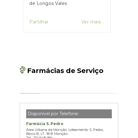
ívio
de Longos Vales
da Ju
ção,
a o
is...
Partilhar
Ver mais...
Partil
ia e
ão.
Farmácias de Serviço
Disponível por Telefone:
Farmácia S. Pedro
Área Urbana de Monção, Loteamento S. Pedro,
Bloco B, LT. 18-B Monção
Tel.: 251 648 094