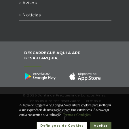
Avisos
Notícias
DESCARREGUE AQUI A APP
GESAUTARQUIA,
© 2026 Junta de Freguesia de Longos Vales.
Todos os direitos reservados |
Termos e
A Junta de Freguesia de Longos Vales utiliza cookies para melhorar
Condições
|
*
Chamada para a rede/móvel fixa
a sua experiência de navegação e para fins estatísticos. Ao navegar
nacional
está a consentir a sua utilização.
Termos e Condições
Definiçoes de Cookies
Aceitar