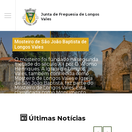
Junta de Freguesia de Longos
Vales
Mosteiro de São João Baptista de
Longos Vales
O mosteiro foi fundado na segunda
metade do século XII por D. Afonso
Henriques. A Igreja de Longos
Vales, também conhecida como
Mosteiro de Longos Vales e Igreja
de São João Baptista, faz parte do
Mosteiro de Longos Vales. Está
classificada como Monumento
Últimas Notícias