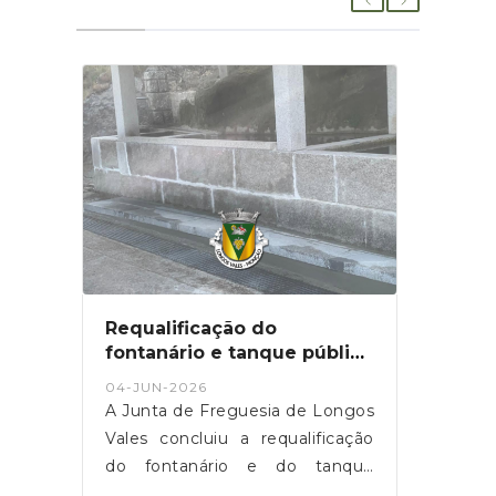
Requalificação do
Long
nio
fontanário e tanque público
quat
devolve dignidade ao
patr
04-JUN-2026
01-JU
património de Guimil
Mara
ado
A Junta de Freguesia de Longos
A Jun
lexo
Vales concluiu a requalificação
Vale
anto
do fontanário e do tanque
de 
 uma
público no lugar de Guimil,
emb