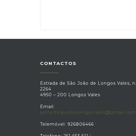
CONTACTOS
Estrada de São João de Longos Vales, n.
2264
4950 – 200 Longos Vales
Email:
junta.freguesia.longosvales@gmail.com
Telemóvel: 926806466
Telefone: 251 653 511