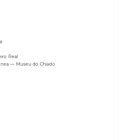
a
iro Real
ânea — Museu do Chiado