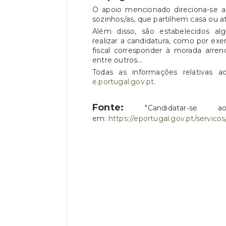
O apoio mencionado direciona-se a
sozinhos/as, que partilhem casa ou 
Além disso, são estabelecidos alg
realizar a candidatura, como por exe
fiscal corresponder à morada arr
entre outros...
Todas as informações relativas a
e.portugal.gov.pt
.
Fonte:
"Candidatar-se 
em:
https://eportugal.gov.pt/servico