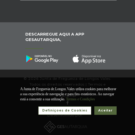
DESCARREGUE AQUI A APP
GESAUTARQUIA,
© 2026 Junta de Freguesia de Longos Vales.
Todos os direitos reservados |
Termos e
A Junta de Freguesia de Longos Vales utiliza cookies para melhorar
Condições
|
*
Chamada para a rede/móvel fixa
a sua experiência de navegação e para fins estatísticos. Ao navegar
nacional
está a consentir a sua utilização.
Termos e Condições
Definiçoes de Cookies
Aceitar
Desenvolvido por: