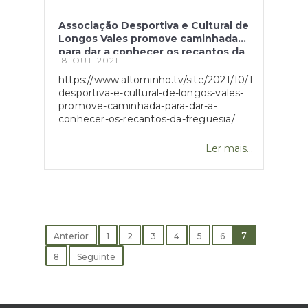
Associação Desportiva e Cultural de
Longos Vales promove caminhada
para dar a conhecer os recantos da
18-OUT-2021
freguesia
https://www.altominho.tv/site/2021/10/18/associac
desportiva-e-cultural-de-longos-vales-
promove-caminhada-para-dar-a-
conhecer-os-recantos-da-freguesia/
Ler mais...
7
Anterior
1
2
3
4
5
6
8
Seguinte