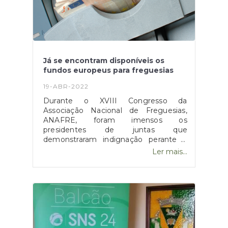
Já se encontram disponíveis os
fundos europeus para freguesias
19-ABR-2022
Durante o XVIII Congresso da
Associação Nacional de Freguesias,
ANAFRE, foram imensos os
presidentes de juntas que
demonstraram indignação perante a
falta de acesso a fundos comunitários,
Ler mais...
realçando o seu sentimento de
discriminação e cansaço ao serem
vistos como o "parente pobre".Dessa
forma, as freguesias que até agora não
podem concorrer de forma direta a
fundos comunitários, passaram a poder
aceder ao programa Portugal 2030 em
situações específicas e