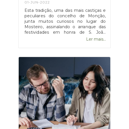
01-JUN-2022
Esta tradição, uma das mais castiças e
peculiares do concelho de Monção,
junta muitos curiosos no lugar do
Mosteiro, assinalando o arranque das
festividades em honra de S. João
Baptista. Realiza-se este domingo, 5 de
Ler mais...
junho, com início às
15h00.https://www.correiodominho.pt/noticias/lon
vales-levanta-o-pau-no-
domingo/137732