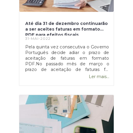
Até dia 31 de dezembro continuarão
a ser aceites faturas em formato
PDF para efeitos fiscais
31-MAI-2022
Pela quinta vez consecutiva o Governo
Português decide adiar o prazo de
aceitação de faturas em formato
PDF.No passado mês de março o
prazo de aceitação de faturas foi
estendido para dia 30 de junho, no
Ler mais...
entanto devido à pandemia Covid-19 e
as suas respetivas consequências esse
mesmo prazo prolonga-se até 31 de
dezembro de 2022. De tal forma, as
empresas continuam a poder usar
durante os próximos seis meses as
faturas em formato de papel, sendo
que depois da data estipulada devem
passar obrigatoriamente a faturas
eletrónicas.Além disso, o prazo de