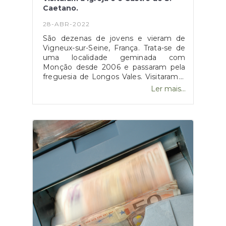
Caetano.
28-ABR-2022
São dezenas de jovens e vieram de
Vigneux-sur-Seine, França. Trata-se de
uma localidade geminada com
Monção desde 2006 e passaram pela
freguesia de Longos Vales. Visitaram a
Igreja e o Castro de S.
Ler mais...
Caetano.https://www.radiovaledominho.com/monc
juventude-vinda-de-franca-esta-a-
visitar-locais-mais-emblematicos-do-
concelho-fotos