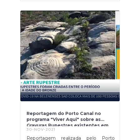
3IPdX_6pUcp09AZ155G5jNg0Bh9jy6zahmosZ3EQ
minho-ponte-de-lima-cerveira-e-
moncao/
Reportagem do Porto Canal no
programa "Viver Aqui" sobre as
Gravuras Rupestres existentes em
30-NOV-2021
Moulães, Longos Vales
Reportagem realizada pelo Porto