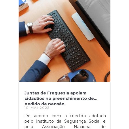
ou ao valor que terá de pagar de
imposto adicional.Fonte: "Quando vou
receber o reembolso do IRS",
disponível
em: https://www.dinheirovivo.pt/financas-
pessoais/quando-vou-receber-o-
reembolso-do-irs-14854316.html
Juntas de Freguesia apoiam
cidadãos no preenchimento de
pedido de pensão.
10-MAI-2022
De acordo com a medida adotada
pelo Instituto da Segurança Social e
pela Associação Nacional de