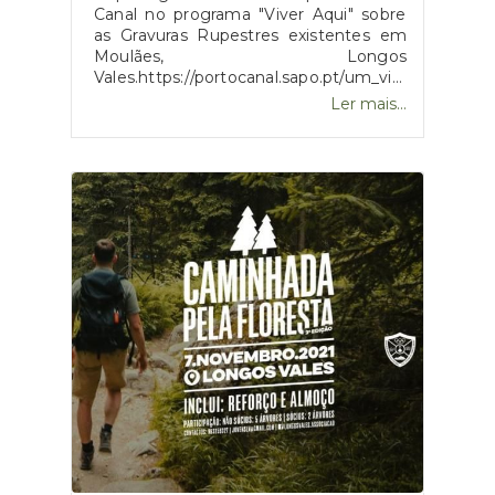
Canal no programa "Viver Aqui" sobre
as Gravuras Rupestres existentes em
Moulães, Longos
Vales.https://portocanal.sapo.pt/um_video/ARQ
42:08)https://fb.watch/9M_LIHqNbT/https://www.jf
Ler mais...
longosvales.pt/.../4-gravuras_rupestres