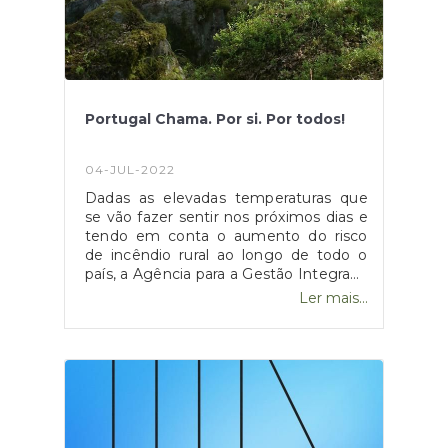
Despacho n.º 1666/2021, de 12 de
Fevereiro", disponível
em: https://dre.pt/dre/detalhe/despacho/1666-
2021-157150026
Portugal Chama. Por si. Por todos!
04-JUL-2022
Dadas as elevadas temperaturas que
se vão fazer sentir nos próximos dias e
tendo em conta o aumento do risco
de incêndio rural ao longo de todo o
país, a Agência para a Gestão Integrada
de Fogos Florestais decidiu apelar à
Ler mais...
consciência de todos os/as
portugueses/as de forma a
contribuírem na diminuição deste
mesmo risco. Para além da AGIF
relembrar que é obrigatório comunicar
e pedir autorização para a realização de
queimadas, a mesma enumera várias
medidas a ter em conta em caso de