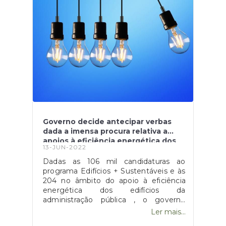
proximidade de um incêndio, de forma
a combater as consequências do
mesmo. Através da página Portugal
Chama é possível consultar todas as
medidas e esclarecer também
possíveis questões acerca dos pedidos
para a realização de queimadas. Fonte:
" Portugal Chama. Por si. Por todos. ",
disponível
em: https://portugalchama.pt/
Governo decide antecipar verbas
dada a imensa procura relativa a
apoios à eficiência energética dos
13-JUN-2022
edifícios
Dadas as 106 mil candidaturas ao
programa Edifícios + Sustentáveis e às
204 no âmbito do apoio à eficiência
energética dos edifícios da
administração pública , o governo
português decidiu que a melhor opção
Ler mais...
será antecipar as verbas previstas no