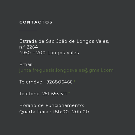
uma escultura elaborada com materiais
totalmente reciclados para a localidade,
mas também nove menções honrosas
para distribuir pelos projetos que
CONTACTOS
encarem como merecedores de
tal.Fonte: " Prémio "Junta-te ao
Gervásio", disponível
Estrada de São João de Longos Vales,
em: http://anafre.pt/noticias
n.º 2264
4950 – 200 Longos Vales
Email:
junta.freguesia.longosvales@gmail.com
Telemóvel: 926806466
Telefone: 251 653 511
Horário de Funcionamento:
Quarta Feira : 18h:00 -20h:00