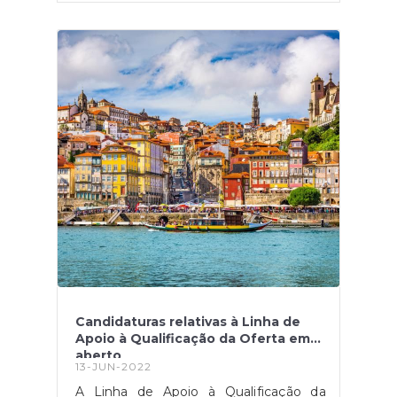
Plano de Recuperação e
Resiliência.Segundo Duarte
Cordeiro, ministro do Ambiente e
Acção Climática, a previsão é de que
durante o ano de 2022 os apoios
mencionados anteriormente alcancem
uma execução de 70% e 100%,
respetivamente.Além disso, o mesmo
acrescenta que cerca de metade do
montante final já se encontra
mobilizado, resultando assim no apoio
de mais de 50 mil projetos.Fonte: "
Governo vai antecipar verbas para
responder à procura de apoios à
eficiência energética nos edifícios",
disponível
em: https://edificioseenergia.pt/noticias/governo-
verbas-procura-apoios-eficiencia-
energetica-edificios/
Candidaturas relativas à Linha de
Apoio à Qualificação da Oferta em
aberto
13-JUN-2022
A Linha de Apoio à Qualificação da