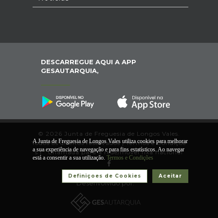
DESCARREGUE AQUI A APP
GESAUTARQUIA,
© 2026 Junta de Freguesia de Longos Vales.
A Junta de Freguesia de Longos Vales utiliza cookies para melhorar
Todos os direitos reservados |
Termos e Condiçõe
a sua experiência de navegação e para fins estatísticos. Ao navegar
s
|
*
Chamada para a rede/móvel fixa nacional
está a consentir a sua utilização.
Termos e Condições
Definiçoes de Cookies
Aceitar
Desenvolvido por: